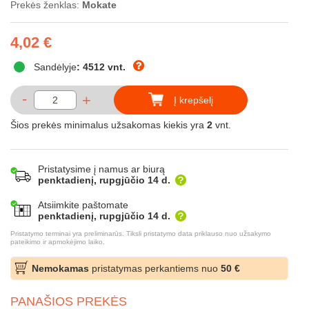
Prekės ženklas:
Mokate
4,02 €
Sandėlyje
: 4512 vnt.
-
+
Į krepšelį
Šios prekės minimalus užsakomas kiekis yra
2
vnt.
Pristatysime į namus ar biurą
penktadienį, rupgjūčio 14 d.
Atsiimkite paštomate
penktadienį, rupgjūčio 14 d.
Pristatymo terminai yra preliminarūs. Tiksli pristatymo data priklauso nuo užsakymo
pateikimo ir apmokėjimo laiko.
Nemokamas
pristatymas perkantiems nuo
50 €
PANAŠIOS PREKĖS