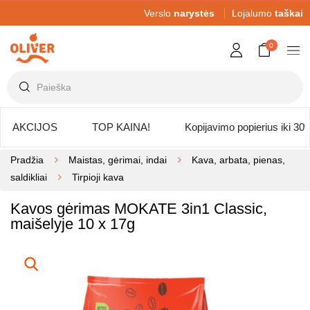
Verslo
narystės
Lojalumo
taškai
0
AKCIJOS
TOP KAINA!
Kopijavimo popierius iki 30
Pradžia
Maistas, gėrimai, indai
Kava, arbata, pienas,
saldikliai
Tirpioji kava
Kavos gėrimas MOKATE 3in1 Classic,
maišelyje 10 x 17g