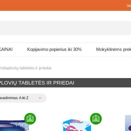
Ve
KAINA!
Kopijavimo popierius iki 30%
Mokyklinėms pre
Indaplovių tabletės ir priedai
LOVIŲ TABLETĖS IR PRIEDAI
vadinimas: A iki Z