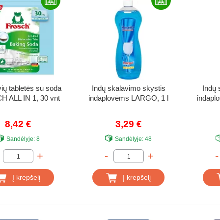
vių tabletės su soda
Indų skalavimo skystis
Indų 
 ALL IN 1, 30 vnt
indaplovėms LARGO, 1 l
indapl
8,42 €
3,29 €
Sandėlyje:
8
Sandėlyje:
48
+
-
+
-
Į krepšelį
Į krepšelį