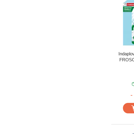
Indaplo
FROSCH
-