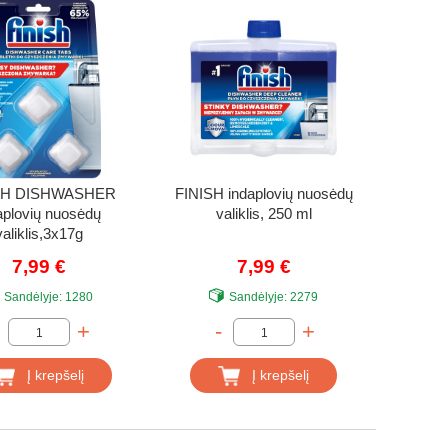
SH DISHWASHER
FINISH indaplovių nuosėdų
aplovių nuosėdų
valiklis, 250 ml
valiklis,3x17g
7,99 €
7,99 €
Sandėlyje:
1280
Sandėlyje:
2279
+
-
+
Į krepšelį
Į krepšelį