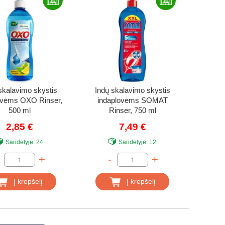
skalavimo skystis
Indų skalavimo skystis
ovėms OXO Rinser,
indaplovėms SOMAT
500 ml
Rinser, 750 ml
2,85 €
7,49 €
Sandėlyje:
24
Sandėlyje:
12
+
-
+
Į krepšelį
Į krepšelį