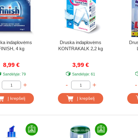
ka indaplovėms
Druska indaplovėms
Dru
FINISH, 4 kg
KONTRAKALK 2,2 kg
8,99 €
3,99 €
Sandėlyje:
79
Sandėlyje:
61
+
-
+
-
Į krepšelį
Į krepšelį