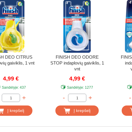
SH DEO CITRUS
FINISH DEO ODORE
FINI
vių gaiviklis, 1 vnt
STOP indaplovių gaiviklis, 1
ind
vnt
4,99 €
4,99 €
Sandėlyje:
437
Sandėlyje:
1277
+
-
+
-
Į krepšelį
Į krepšelį