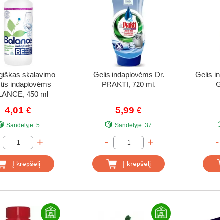
giškas skalavimo
Gelis indaplovėms Dr.
Gelis 
tis indaplovėms
PRAKTI, 720 ml.
G
ANCE, 450 ml
4,01 €
5,99 €
Sandėlyje:
5
Sandėlyje:
37
+
-
+
-
Į krepšelį
Į krepšelį