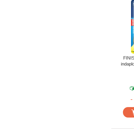
FINI
indaplo
-