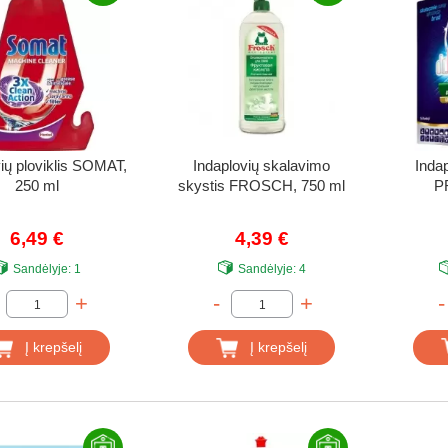
ių ploviklis SOMAT,
Indaplovių skalavimo
Indap
250 ml
skystis FROSCH, 750 ml
PR
6,49 €
4,39 €
Sandėlyje:
1
Sandėlyje:
4
+
-
+
-
Į krepšelį
Į krepšelį