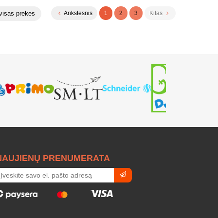
visas prekes
Ankstesnis
1
2
3
Kitas
NAUJIENŲ PRENUMERATA