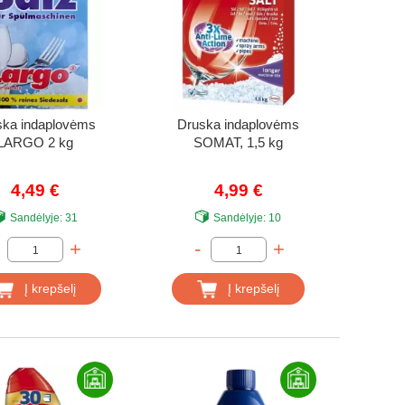
ska indaplovėms
Druska indaplovėms
LARGO 2 kg
SOMAT, 1,5 kg
4,49 €
4,99 €
Sandėlyje:
31
Sandėlyje:
10
+
-
+
Į krepšelį
Į krepšelį