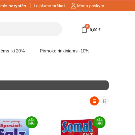
rslo
narystės
Lojalumo
taškai
Mano paskyra
0
0,00 €
kėms iki 20%
Pirmoko rinkiniams -10%