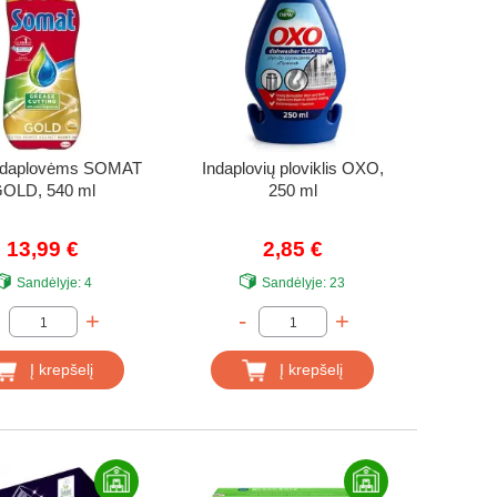
indaplovėms SOMAT
Indaplovių ploviklis OXO,
OLD, 540 ml
250 ml
13,99 €
2,85 €
Sandėlyje:
4
Sandėlyje:
23
+
-
+
Į krepšelį
Į krepšelį