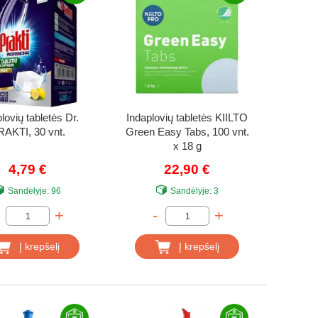
lovių tabletės Dr.
Indaplovių tabletės KIILTO
AKTI, 30 vnt.
Green Easy Tabs, 100 vnt.
x 18 g
4,79 €
22,90 €
Sandėlyje:
96
Sandėlyje:
3
+
-
+
Į krepšelį
Į krepšelį