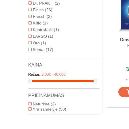
Dr. PRAKTI
(2)
Finish
(26)
Frosch
(2)
Kiilto
(1)
KontraKalk
(1)
LARGO
(1)
Drus
Oro
(1)
Somat
(17)
KAINA
Rėžiai:
2,00€ - 40,00€
-
PRIEINAMUMAS
Neturime
(2)
Yra sandėlyje
(50)