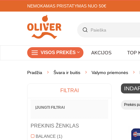
NEMOKAMAS PRISTATYMAS NUO 50€
VISOS PREKĖS
AKCIJOS
TOP 
Pradžia
Švara ir buitis
Valymo priemonės
INDAP
FILTRAI
Prekės pa
ĮJUNGTI FILTRAI
PREKINIS ŽENKLAS
BALANCE
(1)