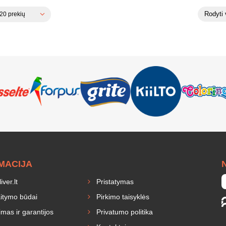
Rodyti 
0 prekių
MACIJA
ver.lt
Pristatymas
itymo būdai
Pirkimo taisyklės
mas ir garantijos
Privatumo politika