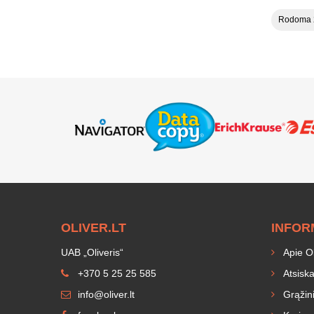
Rodoma 2
OLIVER.LT
INFOR
UAB „Oliveris“
Apie Oli
+370 5 25 25 585
Atsiska
info@oliver.lt
Grąžini