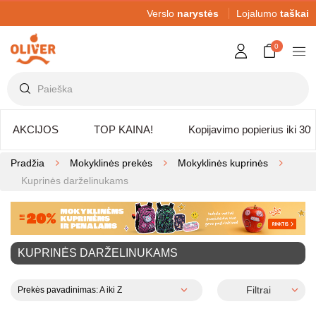
Verslo
narystės
Lojalumo
taškai
0
AKCIJOS
TOP KAINA!
Kopijavimo popierius iki 30
Pradžia
Mokyklinės prekės
Mokyklinės kuprinės
Kuprinės darželinukams
KUPRINĖS DARŽELINUKAMS
Filtrai
Prekės pavadinimas: A iki Z