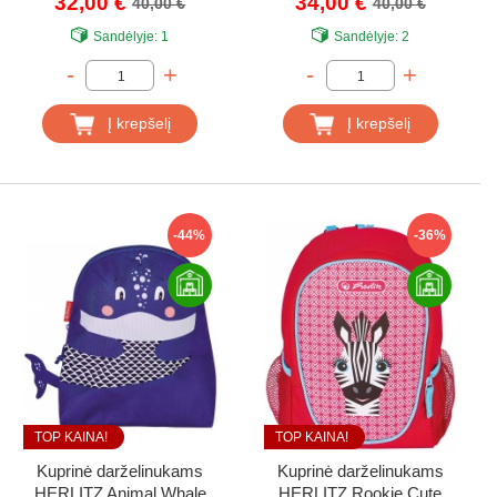
32,00 €
34,00 €
40,00 €
40,00 €
Sandėlyje:
1
Sandėlyje:
2
-
+
-
+
Į krepšelį
Į krepšelį
-44%
-36%
TOP KAINA!
TOP KAINA!
Kuprinė darželinukams
Kuprinė darželinukams
HERLITZ Animal Whale
HERLITZ Rookie Cute