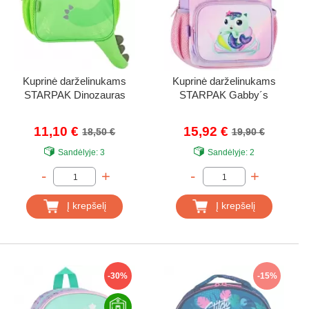
Kuprinė darželinukams
Kuprinė darželinukams
STARPAK Dinozauras
STARPAK Gabby´s
11,10 €
15,92 €
18,50 €
19,90 €
Sandėlyje:
3
Sandėlyje:
2
-
+
-
+
Į krepšelį
Į krepšelį
-30%
-15%