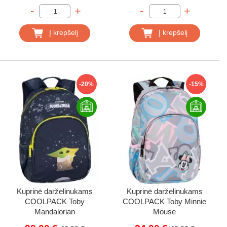
-
+
-
+
Į krepšelį
Į krepšelį
-20%
-15%
Kuprinė darželinukams
Kuprinė darželinukams
COOLPACK Toby
COOLPACK Toby Minnie
Mandalorian
Mouse