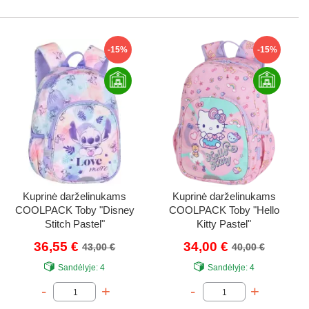
-15%
-15%
Kuprinė darželinukams
Kuprinė darželinukams
COOLPACK Toby "Disney
COOLPACK Toby "Hello
Stitch Pastel"
Kitty Pastel"
36,55 €
34,00 €
43,00 €
40,00 €
Sandėlyje:
4
Sandėlyje:
4
-
+
-
+