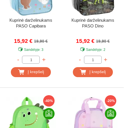
Kuprinė darželinukams
Kuprinė darželinukams
PASO Capibara
PASO Dino
15,92 €
15,92 €
19,90 €
19,90 €
Sandėlyje:
3
Sandėlyje:
2
-
+
-
+
Į krepšelį
Į krepšelį
-40%
-20%