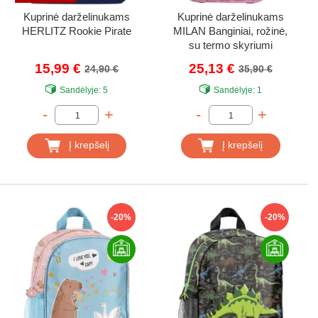
Kuprinė darželinukams
Kuprinė darželinukams
HERLITZ Rookie Pirate
MILAN Banginiai, rožinė,
su termo skyriumi
15,99 €
25,13 €
24,90 €
35,90 €
Sandėlyje:
5
Sandėlyje:
1
-
+
-
+
Į krepšelį
Į krepšelį
-20%
-20%