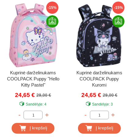
-15%
-15%
Kuprinė darželinukams
Kuprinė darželinukams
COOLPACK Puppy "Hello
COOLPACK Puppy
Kitty Pastel"
Kuromi
24,65 €
24,65 €
29,00 €
29,00 €
Sandėlyje:
4
Sandėlyje:
3
-
+
-
+
Į krepšelį
Į krepšelį