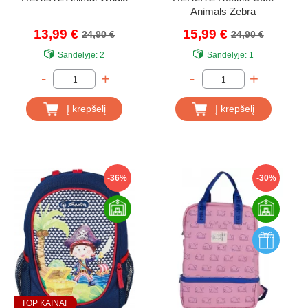
Animals Zebra
13,99 €
15,99 €
24,90 €
24,90 €
Sandėlyje:
2
Sandėlyje:
1
-
+
-
+
Į krepšelį
Į krepšelį
-36%
-30%
TOP KAINA!