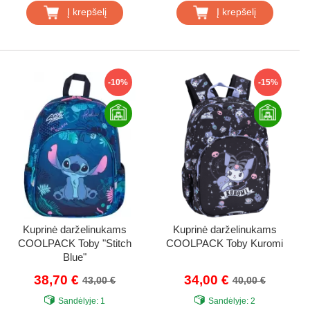
Į krepšelį
Į krepšelį
-10%
-15%
Kuprinė darželinukams
Kuprinė darželinukams
COOLPACK Toby "Stitch
COOLPACK Toby Kuromi
Blue"
38,70 €
34,00 €
43,00 €
40,00 €
Sandėlyje:
1
Sandėlyje:
2