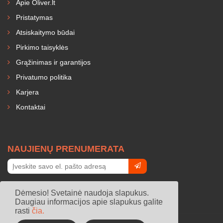
Apie Oliver.lt
Pristatymas
Atsiskaitymo būdai
Pirkimo taisyklės
Grąžinimas ir garantijos
Privatumo politika
Karjera
Kontaktai
NAUJIENŲ PRENUMERATA
Dėmesio! Svetainė naudoja slapukus.
Daugiau informacijos apie slapukus galite
rasti
čia.