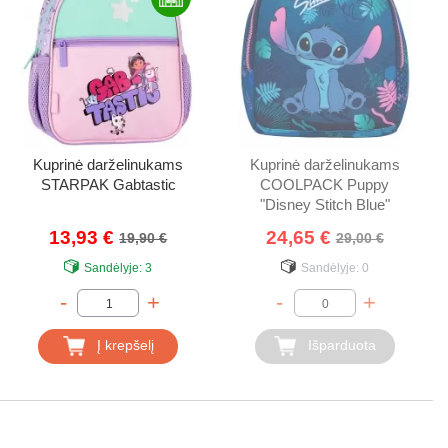
Kuprinė darželinukams
Kuprinė darželinukams
STARPAK Gabtastic
COOLPACK Puppy
"Disney Stitch Blue"
13,93 €
24,65 €
19,90 €
29,00 €
Sandėlyje:
3
Sandėlyje:
0
-
+
-
+
Į krepšelį
Išparduota