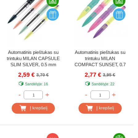
Automatinis pieštukas su
Automatinis pieštukas su
trintuku MILAN CAPSULE
trintuku MILAN
SLIM SILVER, 0.5 mm
COMPACT SUNSET, 0.7
mm
2,59 €
2,77 €
3,70 €
3,95 €
Sandėlyje:
16
Sandėlyje:
22
-
+
-
+
Į krepšelį
Į krepšelį