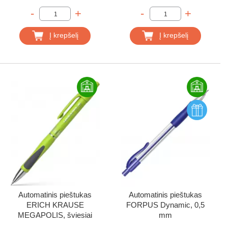
-
+
-
+
Į krepšelį
Į krepšelį
Automatinis pieštukas
Automatinis pieštukas
ERICH KRAUSE
FORPUS Dynamic, 0,5
MEGAPOLIS, šviesiai
mm
žalias korpusas, 0,7 mm