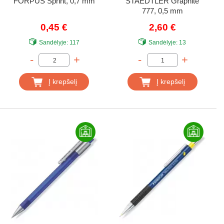
FORPUS Sprint, 0,7 mm
STAEDTLER Graphite
777, 0,5 mm
0,45 €
2,60 €
Sandėlyje:
117
Sandėlyje:
13
-
+
-
+
Į krepšelį
Į krepšelį