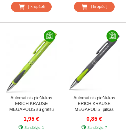
Į krepšelį
Į krepšelį
Automatinis pieštukas
Automatinis pieštukas
ERICH KRAUSE
ERICH KRAUSE
MEGAPOLIS su grafitų
MEGAPOLIS, pilkas
papildymu blisteryje,
korpusas, 0,5 mm
1,95 €
0,85 €
šviesiai žalias korpusas,
0,7 mm
Sandėlyje:
1
Sandėlyje:
7