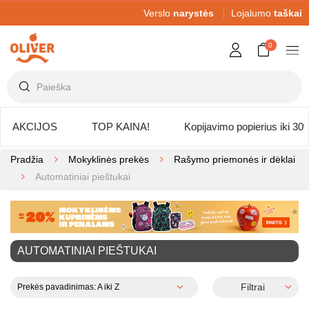
Verslo
narystės
Lojalumo
taškai
0
AKCIJOS
TOP KAINA!
Kopijavimo popierius iki 30
Pradžia
Mokyklinės prekės
Rašymo priemonės ir dėklai
Automatiniai pieštukai
AUTOMATINIAI PIEŠTUKAI
Filtrai
Prekės pavadinimas: A iki Z