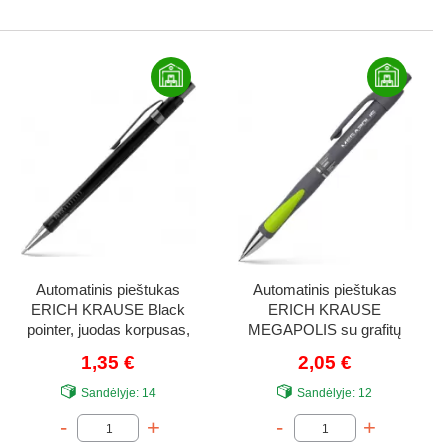
Automatinis pieštukas
Automatinis pieštukas
ERICH KRAUSE Black
ERICH KRAUSE
pointer, juodas korpusas,
MEGAPOLIS su grafitų
0,5 mm
papildymu blisteryje,
1,35 €
2,05 €
pilkas korpusas, 0,5 mm
Sandėlyje:
14
Sandėlyje:
12
-
+
-
+