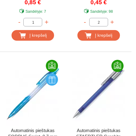
0,85 €
0,45 €
Sandėlyje:
7
Sandėlyje:
98
-
+
-
+
Į krepšelį
Į krepšelį
Automatinis pieštukas
Automatinis pieštukas