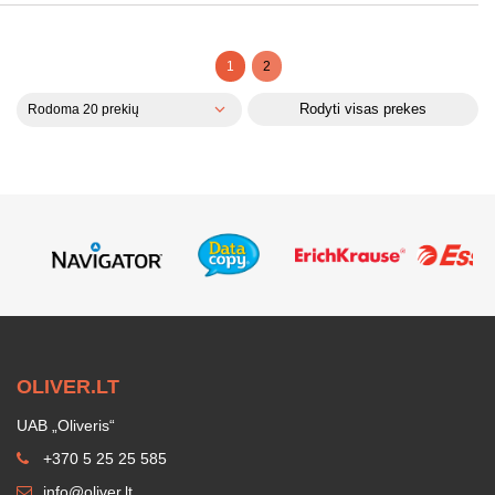
1
2
Rodyti visas prekes
Rodoma 20 prekių
OLIVER.LT
UAB „Oliveris“
+370 5 25 25 585
info@oliver.lt