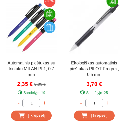
-30%
Automatinis pieštukas su
Ekologiškas automatinis
trintuku MILAN PL1, 0.7
pieštukas PILOT Progrex,
mm
0,5 mm
2,35 €
3,70 €
3,35 €
Sandėlyje:
19
Sandėlyje:
25
-
+
-
+
Į krepšelį
Į krepšelį