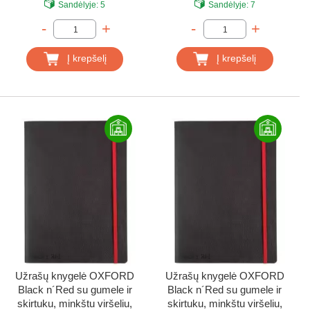
Sandėlyje:
5
Sandėlyje:
7
-
+
-
+
Į krepšelį
Į krepšelį
Užrašų knygelė OXFORD
Užrašų knygelė OXFORD
Black n´Red su gumele ir
Black n´Red su gumele ir
skirtuku, minkštu viršeliu,
skirtuku, minkštu viršeliu,