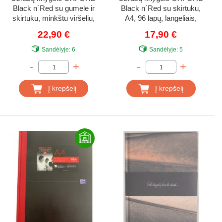
Black n´Red su gumele ir
Black n´Red su skirtuku,
skirtuku, minkštu viršeliu,
A4, 96 lapų, langeliais,
B5, 72 lapų, linija, juoda
juoda
22,90 €
17,90 €
Sandėlyje:
6
Sandėlyje:
5
-
+
-
+
Į krepšelį
Į krepšelį