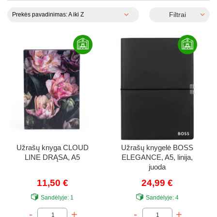
Filtrai
Prekės pavadinimas: A iki Z
Užrašų knyga CLOUD
Užrašų knygelė BOSS
LINE DRĄSA, A5
ELEGANCE, A5, linija,
juoda
11,50 €
24,99 €
Sandėlyje:
1
Sandėlyje:
4
-
+
-
+