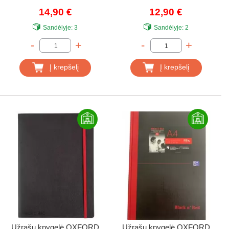
A5, 72 lapų, linija, juoda
A6, 72 lapų, linija, juoda
14,90 €
12,90 €
Sandėlyje:
3
Sandėlyje:
2
-
+
-
+
Į krepšelį
Į krepšelį
Užrašų knygelė OXFORD
Užrašų knygelė OXFORD