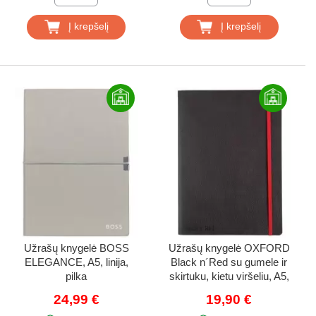
Į krepšelį
Į krepšelį
Užrašų knygelė BOSS
Užrašų knygelė OXFORD
ELEGANCE, A5, linija,
Black n´Red su gumele ir
pilka
skirtuku, kietu viršeliu, A5,
72 lapų, linija, juoda
24,99 €
19,90 €