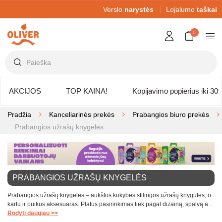
Verslo
narystės
Lojalumo
taškai
0
AKCIJOS
TOP KAINA!
Kopijavimo popierius iki 30
Pradžia
Kanceliarinės prekės
Prabangios biuro prekės
Prabangios užrašų knygelės
PRABANGIOS UŽRAŠŲ KNYGELĖS
Prabangios užrašų knygelės – aukštos kokybės stilingos užrašų knygutės, o
kartu ir puikus aksesuaras. Platus pasirinkimas tiek pagal dizainą, spalvą a...
Rodyti daugiau >>