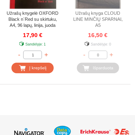
Užrašų knygelė OXFORD
Užrašų knyga CLOUD
Black n´Red su skirtuku,
LINE MINČIŲ SPARNAI,
A4, 96 lapų, linija, juoda
A5
17,90 €
16,50 €
Sandėlyje:
1
Sandėlyje:
0
-
+
-
+
Į krepšelį
Išparduota