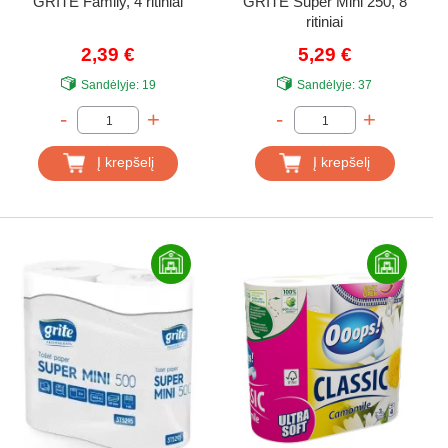
GRITE Family, 4 ritiniai
GRITE Super Mini 250, 8
ritiniai
2,39 €
5,29 €
Sandėlyje:
19
Sandėlyje:
37
-
+
-
+
Į krepšelį
Į krepšelį