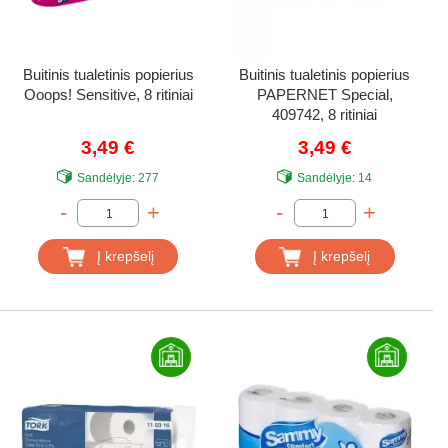
Buitinis tualetinis popierius
Buitinis tualetinis popierius
Ooops! Sensitive, 8 ritiniai
PAPERNET Special,
409742, 8 ritiniai
3,49 €
3,49 €
Sandėlyje:
277
Sandėlyje:
14
-
+
-
+
Į krepšelį
Į krepšelį