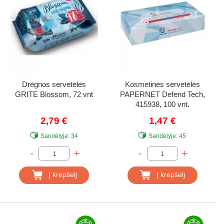
Drėgnos servetėlės
Kosmetinės servetėlės
GRITE Blossom, 72 vnt
PAPERNET Defend Tech,
415938, 100 vnt.
2,79 €
1,47 €
Sandėlyje:
34
Sandėlyje:
45
-
+
-
+
Į krepšelį
Į krepšelį