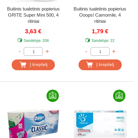
Buitinis tualetinis popierius
Buitinis tualetinis popierius
GRITE Super Mini 500, 4
Ooops! Camomile, 4
ritiniai
ritiniai
3,63 €
1,79 €
Sandėlyje:
206
Sandėlyje:
22
-
+
-
+
Į krepšelį
Į krepšelį