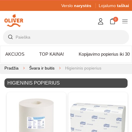
Verslo
narystės
Lojalumo
taškai
0
AKCIJOS
TOP KAINA!
Kopijavimo popierius iki 30
Pradžia
Švara ir buitis
Higieninis popierius
HIGIENINIS POPIERIUS