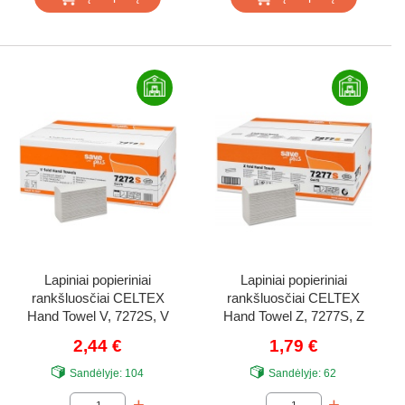
Lapiniai popieriniai
Lapiniai popieriniai
rankšluosčiai CELTEX
rankšluosčiai CELTEX
Hand Towel V, 7272S, V
Hand Towel Z, 7277S, Z
lenk., 200 serv., 1 pak.
lenk., 120 serv., 1 pak.
2,44 €
1,79 €
Sandėlyje:
104
Sandėlyje:
62
-
+
-
+