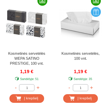
Kosmetinės servetėlės
Kosmetinės servetėlės,
WEPA SATINO
100 vnt.
PRESTIGE, 100 vnt.
1,19 €
1,19 €
Sandėlyje:
51
Sandėlyje:
35
-
+
-
+
Į krepšelį
Į krepšelį