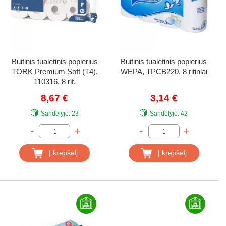
Buitinis tualetinis popierius
Buitinis tualetinis popierius
TORK Premium Soft (T4),
WEPA, TPCB220, 8 ritiniai
110316, 8 rit.
8,67 €
3,14 €
Sandėlyje:
23
Sandėlyje:
42
-
+
-
+
Į krepšelį
Į krepšelį