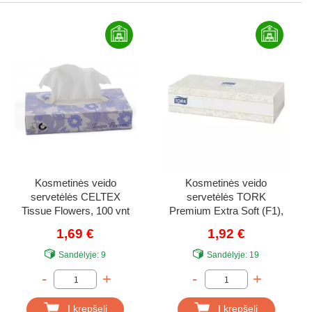
Kosmetinės veido
Kosmetinės veido
servetėlės CELTEX
servetėlės TORK
Tissue Flowers, 100 vnt
Premium Extra Soft (F1),
140280, 2 sl., 100 vnt.
1,69 €
1,92 €
Sandėlyje:
9
Sandėlyje:
19
-
+
-
+
Į krepšelį
Į krepšelį