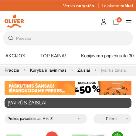
Verslo
narystės
Lojalumo
taškai
0
AKCIJOS
TOP KAINA!
Kopijavimo popierius iki 30
Pradžia
Kūryba ir lavinimas
Žaislai
Įvairūs žaislai
ĮVAIRŪS ŽAISLAI
Filtrai
Prekės pavadinimas: A iki Z