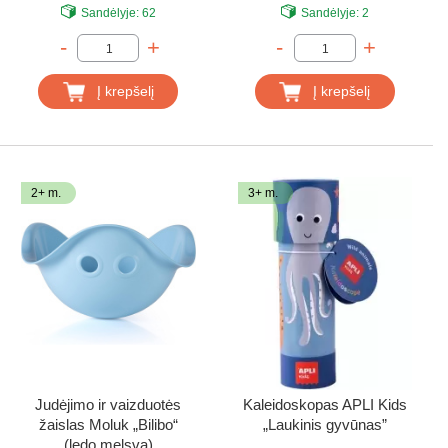
Sandėlyje:
62
Sandėlyje:
2
-
+
-
+
Į krepšelį
Į krepšelį
2+ m.
3+ m.
Judėjimo ir vaizduotės
Kaleidoskopas APLI Kids
žaislas Moluk „Bilibo“
„Laukinis gyvūnas”
(ledo melsva)