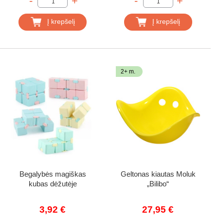
-
+
-
+
Į krepšelį
Į krepšelį
2+ m.
Begalybės magiškas
Geltonas kiautas Moluk
kubas dėžutėje
„Bilibo“
3,92 €
27,95 €