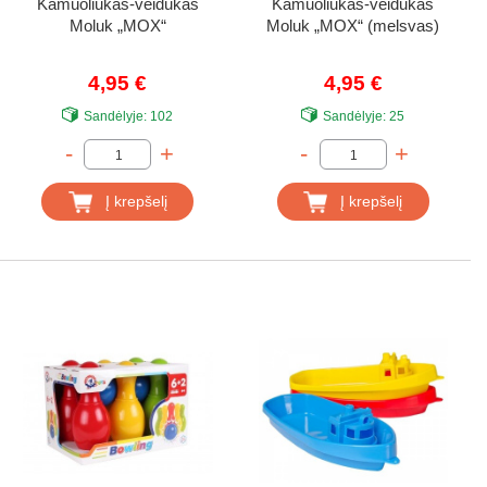
Kamuoliukas-veidukas
Kamuoliukas-veidukas
Moluk „MOX“
Moluk „MOX“ (melsvas)
4,95 €
4,95 €
Sandėlyje:
102
Sandėlyje:
25
-
+
-
+
Į krepšelį
Į krepšelį