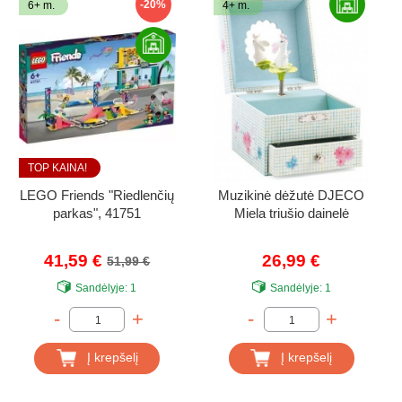
-20%
6+ m.
4+ m.
TOP KAINA!
LEGO Friends "Riedlenčių
Muzikinė dėžutė DJECO
parkas", 41751
Miela triušio dainelė
41,59 €
26,99 €
51,99 €
Sandėlyje:
1
Sandėlyje:
1
-
+
-
+
Į krepšelį
Į krepšelį