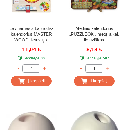
Lavinamasis Laikrodis-
Medinis kalendorius
kalendorius MASTER
„PUZZLEOK“, metų laikai,
WOOD, lietuvIų k.
lietuviškas
11,04 €
8,18 €
Sandėlyje:
39
Sandėlyje:
587
-
+
-
+
Į krepšelį
Į krepšelį