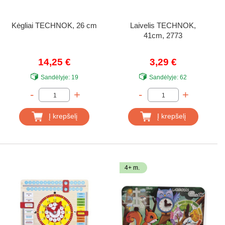
Kėgliai TECHNOK, 26 cm
Laivelis TECHNOK,
41cm, 2773
14,25 €
3,29 €
Sandėlyje:
19
Sandėlyje:
62
-
+
-
+
Į krepšelį
Į krepšelį
4+ m.