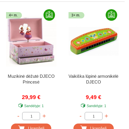
4+ m.
3+ m.
Muzikinė dėžutė DJECO
Vaikiška lūpinė armonikėlė
Princesė
DJECO
29,99 €
9,49 €
Sandėlyje:
1
Sandėlyje:
1
-
+
-
+
Į krepšelį
Į krepšelį