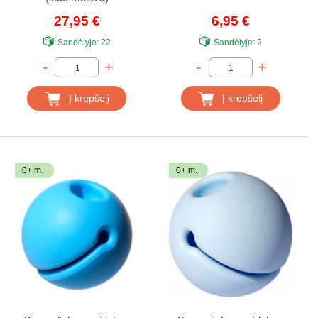
27,95 €
6,95 €
Sandėlyje:
22
Sandėlyje:
2
-
+
-
+
Į krepšelį
Į krepšelį
0+ m.
0+ m.