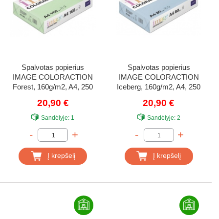
Spalvotas popierius
Spalvotas popierius
IMAGE COLORACTION
IMAGE COLORACTION
Forest, 160g/m2, A4, 250
Iceberg, 160g/m2, A4, 250
lapų, žalia (Medium
lapų, ledo mėlyna
20,90 €
20,90 €
Green)
(Iceblue)
Sandėlyje:
1
Sandėlyje:
2
-
+
-
+
Į krepšelį
Į krepšelį