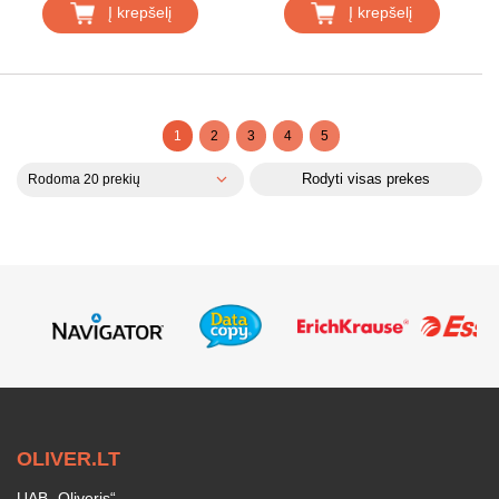
Į krepšelį
Į krepšelį
1
2
3
4
5
Rodyti visas prekes
Rodoma 20 prekių
OLIVER.LT
UAB „Oliveris“