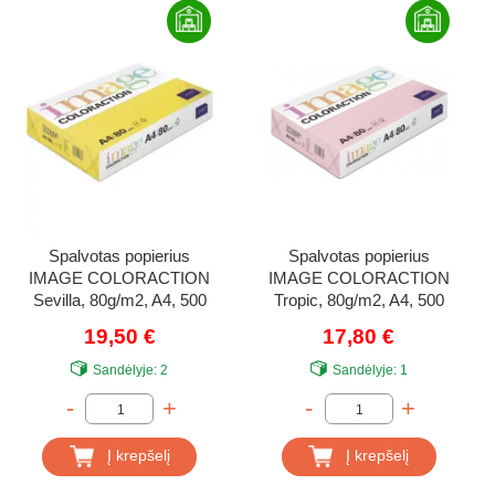
Spalvotas popierius
Spalvotas popierius
IMAGE COLORACTION
IMAGE COLORACTION
Sevilla, 80g/m2, A4, 500
Tropic, 80g/m2, A4, 500
lapų, Dark Yellow
lapų, pastelinė rožinė
19,50 €
17,80 €
(Flamingo)
Sandėlyje:
2
Sandėlyje:
1
-
+
-
+
Į krepšelį
Į krepšelį