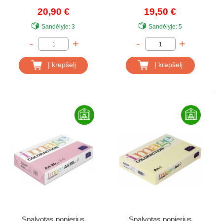
lapų, ryškiai raudona
lapų, koralinė raudona
20,90 €
19,50 €
(Deep Red)
(Coral Red)
Sandėlyje:
3
Sandėlyje:
5
-
+
-
+
Į krepšelį
Į krepšelį
Spalvotas popierius
Spalvotas popierius