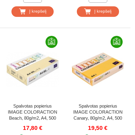
Į krepšelį
Į krepšelį
Spalvotas popierius
Spalvotas popierius
IMAGE COLORACTION
IMAGE COLORACTION
Beach, 80g/m2, A4, 500
Canary, 80g/m2, A4, 500
lapų, zomšos (Chamois)
lapų, geltona (Canary
17,80 €
19,50 €
Yellow)