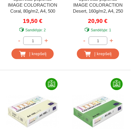
IMAGE COLORACTION
IMAGE COLORACTION
Coral, 80g/m2, A4, 500
Desert, 160g/m2, A4, 250
lapų, rožinė (Pink)
lapų, geltona (Yellow)
19,50 €
20,90 €
Sandėlyje:
2
Sandėlyje:
1
-
+
-
+
Į krepšelį
Į krepšelį