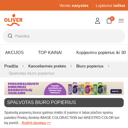
Verslo
narystės
Lojalumo
taškai
0
AKCIJOS
TOP KAINA!
Kopijavimo popierius iki 30
Pradžia
Kanceliarinės prekės
Biuro popierius
Spalvotas biuro popierius
SPALVOTAS BIURO POPIERIUS
Spalvotą popierių biurui galima rinktis iš įvairios ir labai plačios spalvų
paletės! Prekių ženklai IMAGE COLORACTION bei MAESTRO COLOR turi
ką pasiūl...
Rodyti daugiau >>