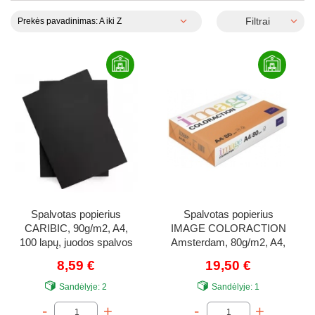
Filtrai
Prekės pavadinimas: A iki Z
Spalvotas popierius
Spalvotas popierius
CARIBIC, 90g/m2, A4,
IMAGE COLORACTION
100 lapų, juodos spalvos
Amsterdam, 80g/m2, A4,
500 lapų, oranžinė
8,59 €
19,50 €
(Orange)
Sandėlyje:
2
Sandėlyje:
1
-
+
-
+