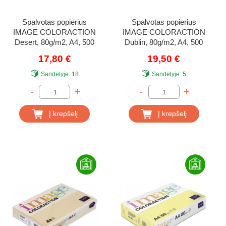
Spalvotas popierius
Spalvotas popierius
IMAGE COLORACTION
IMAGE COLORACTION
Desert, 80g/m2, A4, 500
Dublin, 80g/m2, A4, 500
lapų, geltona (Yellow)
lapų, tamsiai žalia (Dark
17,80 €
19,50 €
Green)
Sandėlyje:
18
Sandėlyje:
5
-
+
-
+
Į krepšelį
Į krepšelį