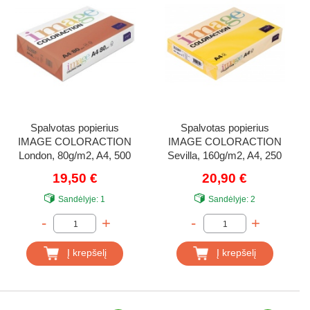
Spalvotas popierius
Spalvotas popierius
IMAGE COLORACTION
IMAGE COLORACTION
London, 80g/m2, A4, 500
Sevilla, 160g/m2, A4, 250
lapų, raudonų plytų (Brick
lapų, garstyčių geltona
19,50 €
20,90 €
Red)
(Mustard)
Sandėlyje:
1
Sandėlyje:
2
-
+
-
+
Į krepšelį
Į krepšelį