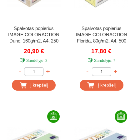
Spalvotas popierius
Spalvotas popierius
IMAGE COLORACTION
IMAGE COLORACTION
Dune, 160g/m2, A4, 250
Florida, 80g/m2, A4, 500
lapų, kreminė (Cream)
lapų, citrinos geltona
20,90 €
17,80 €
(Lemon Yellow)
Sandėlyje:
2
Sandėlyje:
7
-
+
-
+
Į krepšelį
Į krepšelį