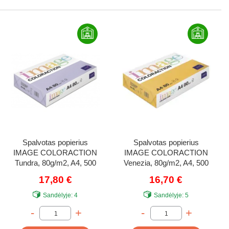
Spalvotas popierius
Spalvotas popierius
IMAGE COLORACTION
IMAGE COLORACTION
Tundra, 80g/m2, A4, 500
Venezia, 80g/m2, A4, 500
lapų, levandų (Lavender)
lapų, senas auksas (Old
17,80 €
16,70 €
Gold)
Sandėlyje:
4
Sandėlyje:
5
-
+
-
+