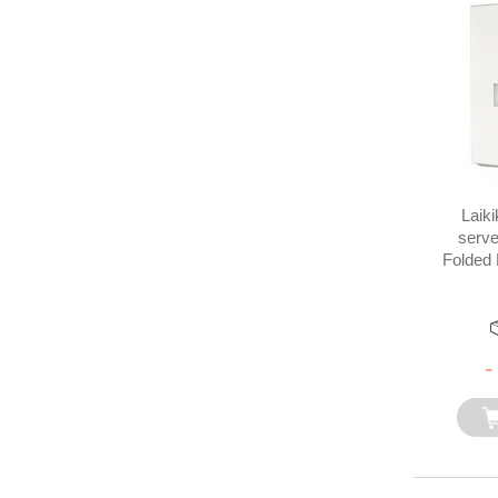
Laiki
serv
Folded 
-