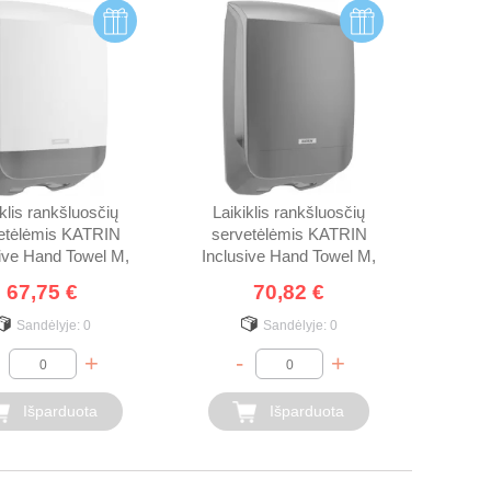
iklis rankšluosčių
Laikiklis rankšluosčių
etėlėmis KATRIN
servetėlėmis KATRIN
sive Hand Towel M,
Inclusive Hand Towel M,
77410, baltas
77434, juodas
67,75 €
70,82 €
Sandėlyje:
0
Sandėlyje:
0
+
-
+
Išparduota
Išparduota