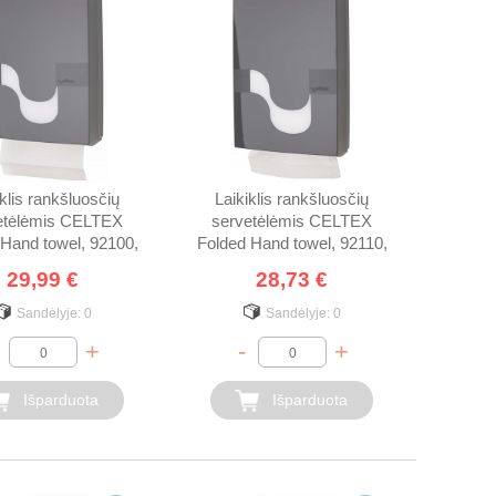
iklis rankšluosčių
Laikiklis rankšluosčių
etėlėmis CELTEX
servetėlėmis CELTEX
 Hand towel, 92100,
Folded Hand towel, 92110,
juodas
juodas
29,99 €
28,73 €
Sandėlyje:
0
Sandėlyje:
0
+
-
+
Išparduota
Išparduota