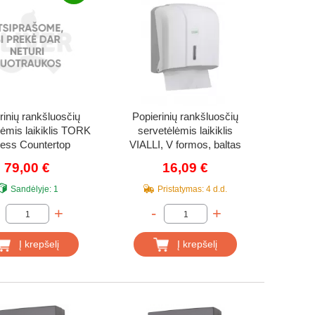
rinių rankšluosčių
Popierinių rankšluosčių
lėmis laikiklis TORK
servetėlėmis laikiklis
ess Countertop
VIALLI, V formos, baltas
ltifold, juodas
79,00 €
16,09 €
Sandėlyje:
1
Pristatymas:
4 d.d.
+
-
+
Į krepšelį
Į krepšelį