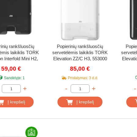
rinių rankšluosčių
Popierinių rankšluosčių
Popie
ėmis laikiklis TORK
servetėlėmis laikiklis TORK
servetė
n Interfold Mini H2,
Elevation ZZ/C H3, 553000
Elevati
552108
59,00 €
85,00 €
Sandėlyje:
1
Pristatymas:
3 d.d.
+
-
+
-
Į krepšelį
Į krepšelį