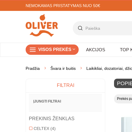
NEMOKAMAS PRISTATYMAS NUO 50€
VISOS PREKĖS
AKCIJOS
TOP 
Pradžia
Švara ir buitis
Laikikliai, dozatoriai, dži
POPIE
FILTRAI
Prekės pa
ĮJUNGTI FILTRAI
PREKINIS ŽENKLAS
CELTEX
(4)