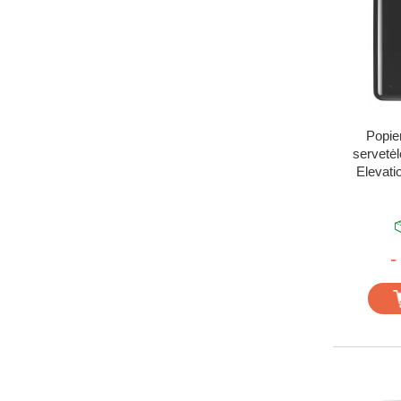
Popie
servetėl
Elevatio
-