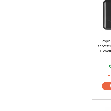
Popie
servetėl
Elevat
-