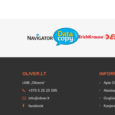
OLIVER.LT
INFOR
UAB „Oliveris“
Apie Oli
+370 5 25 25 585
Atsiska
info@oliver.lt
Grąžini
facebook
Karjer