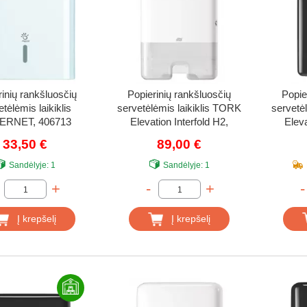
rinių rankšluosčių
Popierinių rankšluosčių
Popie
tėlėmis laikiklis
servetėlėmis laikiklis TORK
servetė
ERNET, 406713
Elevation Interfold H2,
Eleva
552000
33,50 €
89,00 €
Sandėlyje:
1
Sandėlyje:
1
+
-
+
-
Į krepšelį
Į krepšelį