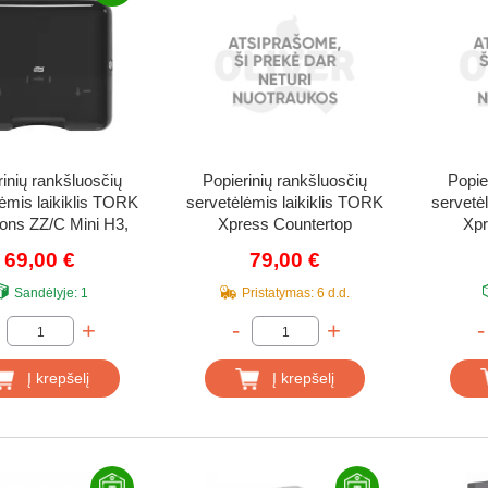
rinių rankšluosčių
Popierinių rankšluosčių
Popie
ėmis laikiklis TORK
servetėlėmis laikiklis TORK
servetė
ions ZZ/C Mini H3,
Xpress Countertop
Xpr
553108
Multifold, baltas
Mu
69,00 €
79,00 €
Sandėlyje:
1
Pristatymas:
6 d.d.
+
-
+
-
Į krepšelį
Į krepšelį