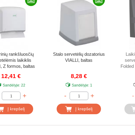
rinių rankšluosčių
Stalo servetėlių dozatorius
Laik
tėlėmis laikiklis
VIALLI, baltas
serv
, Z formos, baltas
Folded
12,41 €
8,28 €
Sandėlyje:
22
Sandėlyje:
1
+
-
+
-
Į krepšelį
Į krepšelį