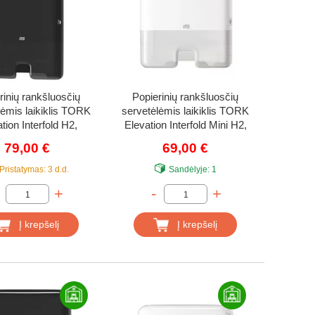
rinių rankšluosčių
Popierinių rankšluosčių
lėmis laikiklis TORK
servetėlėmis laikiklis TORK
tion Interfold H2,
Elevation Interfold Mini H2,
552008
552100
79,00 €
69,00 €
Pristatymas:
3 d.d.
Sandėlyje:
1
+
-
+
Į krepšelį
Į krepšelį