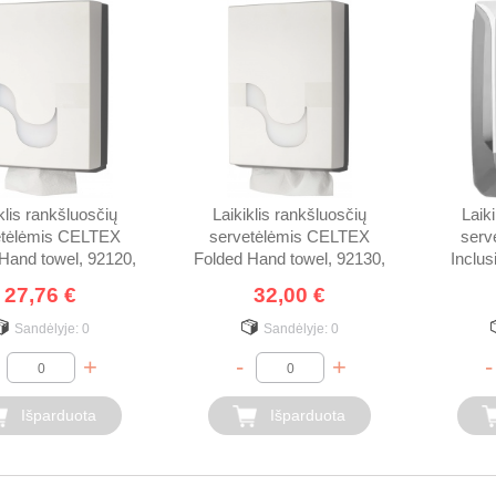
klis rankšluosčių
Laikiklis rankšluosčių
Laik
etėlėmis CELTEX
servetėlėmis CELTEX
serv
Hand towel, 92120,
Folded Hand towel, 92130,
Inclu
baltas
baltas
27,76 €
32,00 €
Sandėlyje:
0
Sandėlyje:
0
+
-
+
-
Išparduota
Išparduota