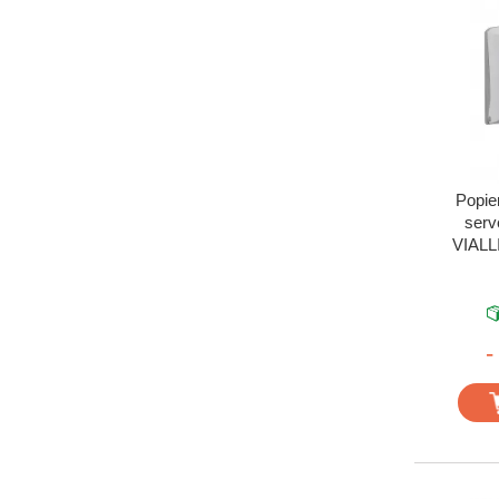
Popie
serve
VIALLI
-