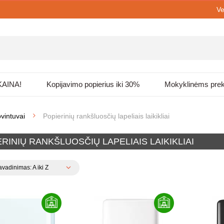
Ve
KAINA!
Kopijavimo popierius iki 30%
Mokyklinėms pre
ovintuvai
Popierinių rankšluosčių lapeliais laikikliai
RINIŲ RANKŠLUOSČIŲ LAPELIAIS LAIKIKLIAI
vadinimas: A iki Z