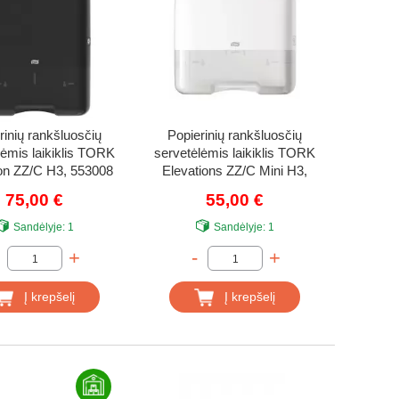
rinių rankšluosčių
Popierinių rankšluosčių
lėmis laikiklis TORK
servetėlėmis laikiklis TORK
on ZZ/C H3, 553008
Elevations ZZ/C Mini H3,
553100
75,00 €
55,00 €
Sandėlyje:
1
Sandėlyje:
1
+
-
+
Į krepšelį
Į krepšelį