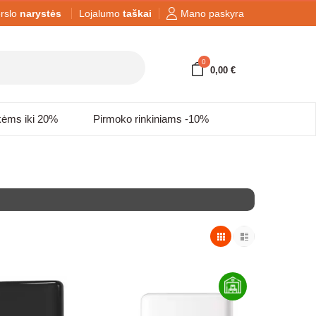
rslo
narystės
Lojalumo
taškai
Mano paskyra
0
0,00 €
kėms iki 20%
Pirmoko rinkiniams -10%