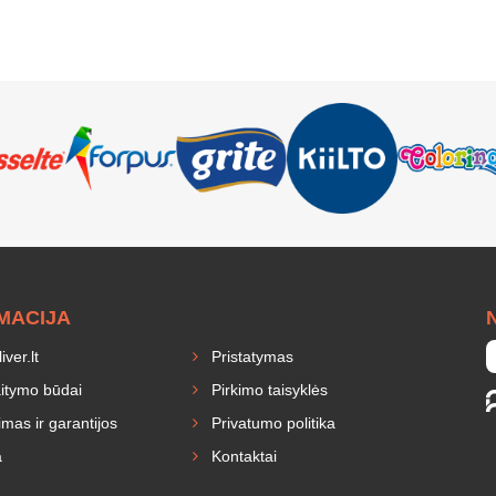
MACIJA
ver.lt
Pristatymas
itymo būdai
Pirkimo taisyklės
mas ir garantijos
Privatumo politika
a
Kontaktai