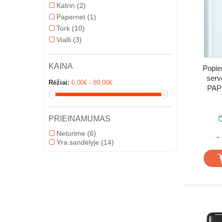
Katrin
(2)
Papernet
(1)
Tork
(10)
Vialli
(3)
KAINA
Popie
serve
Rėžiai:
6,00€ - 89,00€
PAP
PRIEINAMUMAS
Neturime
(6)
-
Yra sandėlyje
(14)