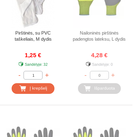
Pirštinės, su PVC
Nailoninės pirštinės
taškeliais, M dydis
padengtos lateksu, L dydis
1,25 €
4,28 €
Sandėlyje:
32
Sandėlyje:
0
-
+
-
+
Į krepšelį
Išparduota