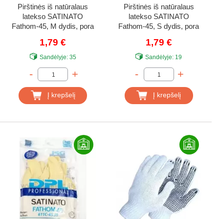
Pirštinės iš natūralaus
Pirštinės iš natūralaus
latekso SATINATO
latekso SATINATO
Fathom-45, M dydis, pora
Fathom-45, S dydis, pora
1,79 €
1,79 €
Sandėlyje:
35
Sandėlyje:
19
-
+
-
+
Į krepšelį
Į krepšelį