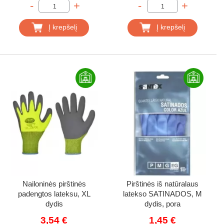
-
+
-
+
Į krepšelį
Į krepšelį
Nailoninės pirštinės
Pirštinės iš natūralaus
padengtos lateksu, XL
latekso SATINADOS, M
dydis
dydis, pora
3,54 €
1,45 €