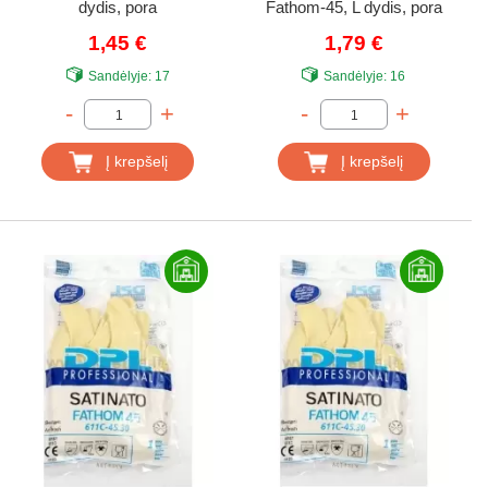
dydis, pora
Fathom-45, L dydis, pora
1,45 €
1,79 €
Sandėlyje:
17
Sandėlyje:
16
-
+
-
+
Į krepšelį
Į krepšelį