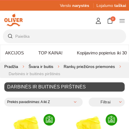
Verslo
narystės
Lojalumo
taškai
0
AKCIJOS
TOP KAINA!
Kopijavimo popierius iki 30
Pradžia
Švara ir buitis
Rankų priežiūros priemonės
Darbinės ir buitinės pirštinės
DARBINĖS IR BUITINĖS PIRŠTINĖS
Filtrai
Prekės pavadinimas: A iki Z