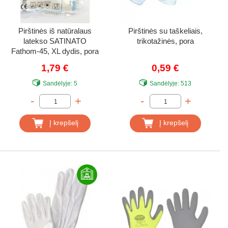
Pirštinės iš natūralaus
Pirštinės su taškeliais,
latekso SATINATO
trikotažinės, pora
Fathom-45, XL dydis, pora
1,79 €
0,59 €
Sandėlyje:
5
Sandėlyje:
513
-
+
-
+
Į krepšelį
Į krepšelį