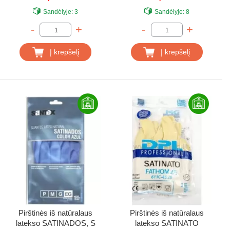
Sandėlyje:
3
Sandėlyje:
8
-
+
-
+
Į krepšelį
Į krepšelį
Pirštinės iš natūralaus
Pirštinės iš natūralaus
latekso SATINADOS, S
latekso SATINATO