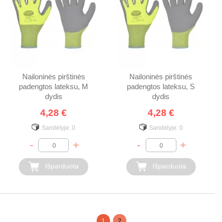
Nailoninės pirštinės
Nailoninės pirštinės
padengtos lateksu, M
padengtos lateksu, S
dydis
dydis
4,28 €
4,28 €
Sandėlyje:
0
Sandėlyje:
0
-
+
-
+
Išparduota
Išparduota
1
2