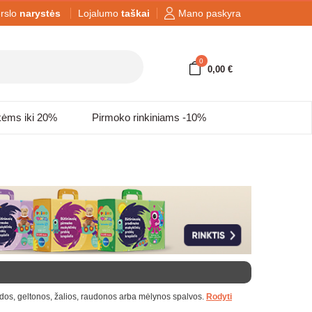
rslo
narystės
Lojalumo
taškai
Mano paskyra
0
0,00 €
kėms iki 20%
Pirmoko rinkiniams -10%
juodos, geltonos, žalios, raudonos arba mėlynos spalvos.
Rodyti