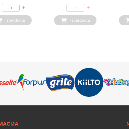
+
-
+
-
Išparduota
Išparduota
MACIJA