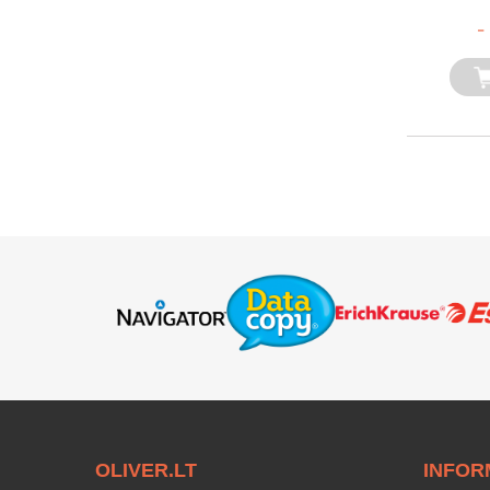
-
OLIVER.LT
INFOR