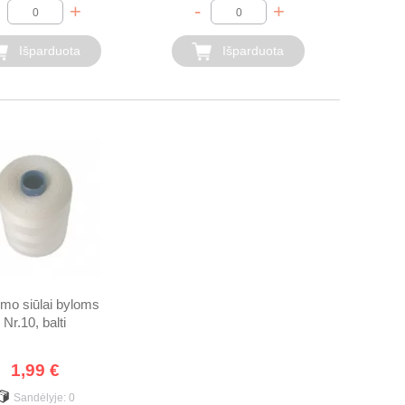
+
-
+
Išparduota
Išparduota
imo siūlai byloms
Nr.10, balti
1,99 €
Sandėlyje:
0