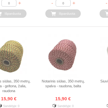
+
-
+
-
Išparduota
Išparduota
s siūlas, 350 metrų,
Notarinis siūlas, 350 metrų,
Siuv
a - geltona, žalia,
spalva - raudona, balta
raudona
15,90 €
15,90 €
Sandėlyje:
0
Sandėlyje:
0