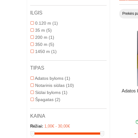
ILGIS
Prekės pa
0.120 m
(1)
35 m
(5)
200 m
(1)
350 m
(5)
1450 m
(1)
TIPAS
Adatos byloms
(1)
Notarinis siūlas
(10)
Adatos b
Siūlai byloms
(1)
Špagatas
(2)
KAINA
Rėžiai:
1,00€ - 30,00€
-