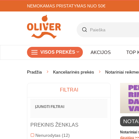
NEMOKAMAS PRISTATYMAS NUO 50€
VISOS PREKĖS
AKCIJOS
TOP 
Pradžia
Kanceliarinės prekės
Notariniai reikm
FILTRAI
ĮJUNGTI FILTRAI
NOTAR
PREKINIS ŽENKLAS
Notariniai 
Nenurodytas
(12)
daugiau >