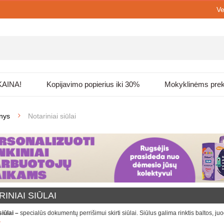
Ve
KAINA!
Kopijavimo popierius iki 30%
Mokyklinėms pre
enys
Notariniai siūlai
INIAI SIŪLAI
siūlai –
specialūs dokumentų perrišimui skirti siūlai. Siūlus galima rinktis baltos, 
>