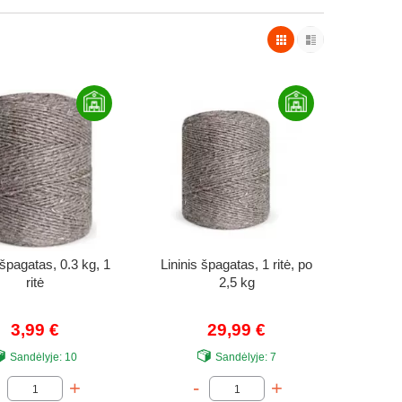
 špagatas, 0.3 kg, 1
Lininis špagatas, 1 ritė, po
ritė
2,5 kg
3,99 €
29,99 €
Sandėlyje:
10
Sandėlyje:
7
+
-
+