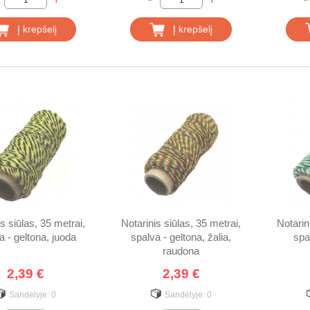
Į krepšelį
Į krepšelį
s siūlas, 35 metrai,
Notarinis siūlas, 35 metrai,
Notarin
a - geltona, juoda
spalva - geltona, žalia,
spal
raudona
2,39 €
2,39 €
Sandėlyje:
0
Sandėlyje:
0