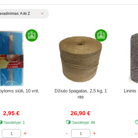
vadinimas: A iki Z
yloms siūti, 10 vnt.
Džiuto špagatas, 2,5 kg, 1
Lininis
ritė
2,95 €
26,90 €
Sandėlyje:
1
Sandėlyje:
98
+
-
+
-