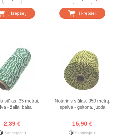
Į krepšelį
Į krepšelį
is siūlas, 35 metrai,
Notarinis siūlas, 350 metrų,
va - žalia, balta
spalva - geltona, juoda
2,39 €
15,90 €
Sandėlyje:
0
Sandėlyje:
0