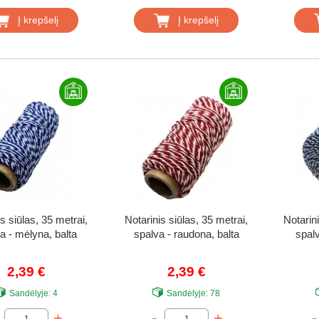
Į krepšelį
Į krepšelį
s siūlas, 35 metrai,
Notarinis siūlas, 35 metrai,
Notarin
a - mėlyna, balta
spalva - raudona, balta
spalv
2,39 €
2,39 €
Sandėlyje:
4
Sandėlyje:
78
+
-
+
-