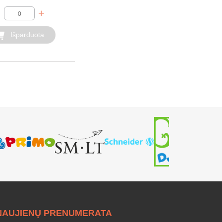
+
Išparduota
NAUJIENŲ PRENUMERATA