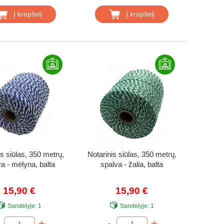
Į krepšelį
Į krepšelį
is siūlas, 350 metrų,
Notarinis siūlas, 350 metrų,
a - mėlyna, balta
spalva - žalia, balta
15,90 €
15,90 €
Sandėlyje:
1
Sandėlyje:
1
+
-
+