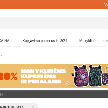
Ve
KAINA!
Kopijavimo popierius iki 30%
Mokyklinėms pre
ch
CH
vadinimas: A iki Z