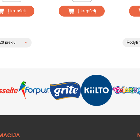
Į krepšelį
Į krepšelį
Rodyti 
0 prekių
MACIJA