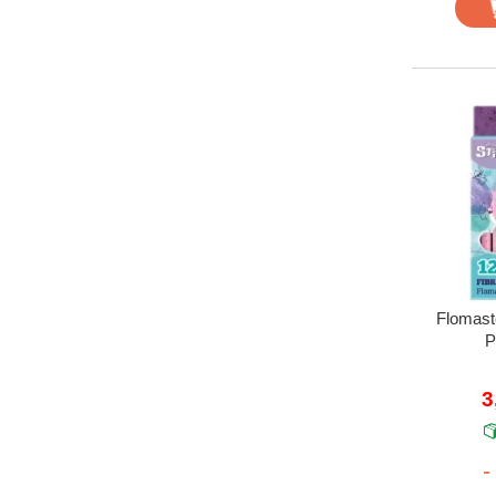
Flomast
P
3
-