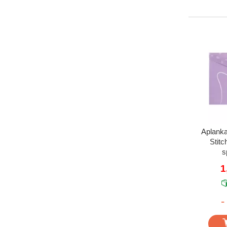
Aplank
Stitc
s
1
-