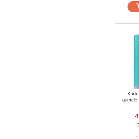
Karto
gumele 
4
-