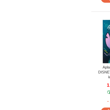
Apla
DISNEY 
k
1
-