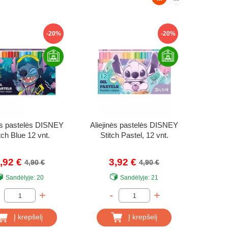
-20%
-20%
nės pastelės DISNEY
Aliejinės pastelės DISNEY
tch Blue 12 vnt.
Stitch Pastel, 12 vnt.
,92 €
3,92 €
4,90 €
4,90 €
Sandėlyje:
20
Sandėlyje:
21
+
-
+
Į krepšelį
Į krepšelį