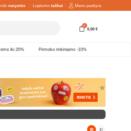
rslo
narystės
Lojalumo
taškai
Mano paskyra
0
0,00 €
kėms iki 20%
Pirmoko rinkiniams -10%