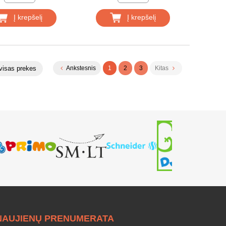
Į krepšelį
Į krepšelį
visas prekes
Ankstesnis
1
2
3
Kitas
NAUJIENŲ PRENUMERATA