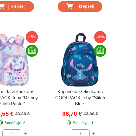
Į krepšelį
Į krepšelį
-15%
-10%
nė darželinukams
Kuprinė darželinukams
ACK Toby "Disney
COOLPACK Toby "Stitch
Stitch Pastel"
Blue"
,55 €
38,70 €
43,00 €
43,00 €
Sandėlyje:
2
Sandėlyje:
1
+
-
+