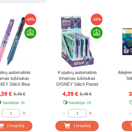
-20%
-20%
alvų automatinis
4 spalvų automatinis
Alieji
namas tušinukas
trinamas tušinukas
Sti
NEY Stitch Blue
DISNEY Stitch Pastel
,39 €
4,39 €
3
5,49 €
5,49 €
Sandėlyje:
24
Sandėlyje:
20
+
-
+
-
Į krepšelį
Į krepšelį