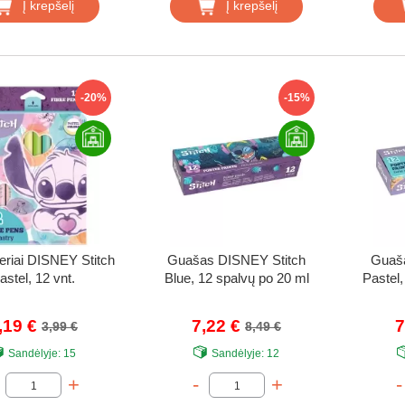
Į krepšelį
Į krepšelį
-20%
-15%
eriai DISNEY Stitch
Guašas DISNEY Stitch
Guaš
astel, 12 vnt.
Blue, 12 spalvų po 20 ml
Pastel,
,19 €
7,22 €
7
3,99 €
8,49 €
Sandėlyje:
15
Sandėlyje:
12
+
-
+
-