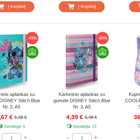
Į krepšelį
Į krepšelį
-15%
-20%
ninis aplankas su
Kartoninis aplankas su
Kupri
DISNEY Stitch Blue
gumele DISNEY Stitch Blue
COOLP
Nr. 2, A5
Nr. 3, A5
,67 €
4,39 €
36
5,49 €
5,49 €
Sandėlyje:
6
Sandėlyje:
13
+
-
+
-