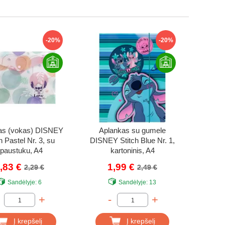
-20%
-20%
as (vokas) DISNEY
Aplankas su gumele
h Pastel Nr. 3, su
DISNEY Stitch Blue Nr. 1,
paustuku, A4
kartoninis, A4
,83 €
1,99 €
2,29 €
2,49 €
Sandėlyje:
6
Sandėlyje:
13
+
-
+
Į krepšelį
Į krepšelį