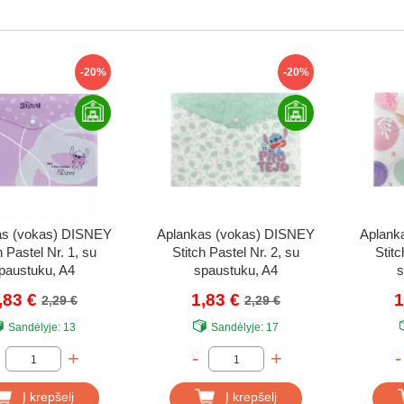
-20%
-20%
as (vokas) DISNEY
Aplankas (vokas) DISNEY
Aplank
h Pastel Nr. 1, su
Stitch Pastel Nr. 2, su
Stitc
paustuku, A4
spaustuku, A4
s
,83 €
1,83 €
1
2,29 €
2,29 €
Sandėlyje:
13
Sandėlyje:
17
+
-
+
-
Į krepšelį
Į krepšelį