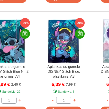
-20%
-20%
nkas su gumele
Aplankas su gumele
Apl
Stitch Blue Nr. 2,
DISNEY Stitch Blue,
DISN
artoninis, A4
plastikinis, A3
p
,99 €
6,39 €
6
2,49 €
7,99 €
Sandėlyje:
22
Sandėlyje:
8
+
-
+
-