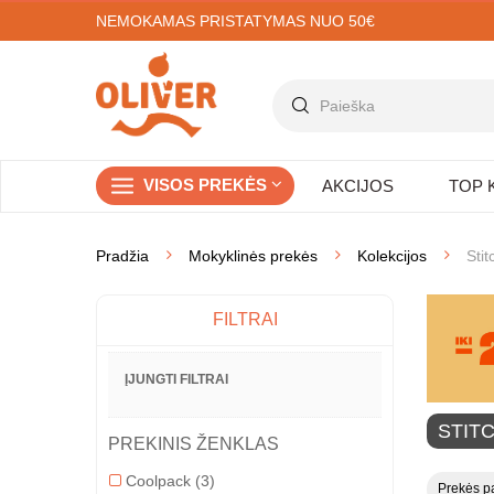
NEMOKAMAS PRISTATYMAS NUO 50€
VISOS PREKĖS
AKCIJOS
TOP 
Pradžia
Mokyklinės prekės
Kolekcijos
Stit
FILTRAI
ĮJUNGTI FILTRAI
STIT
PREKINIS ŽENKLAS
Coolpack
(3)
Prekės pa