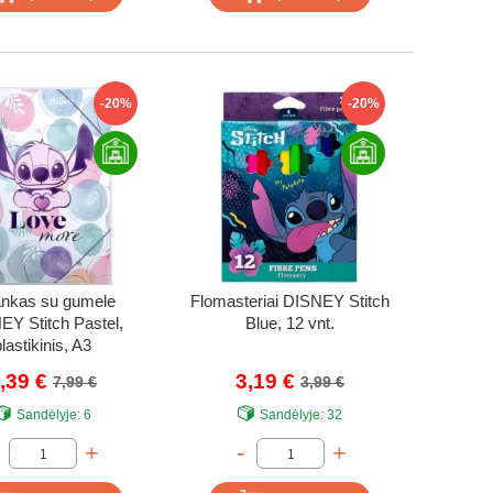
-20%
-20%
ankas su gumele
Flomasteriai DISNEY Stitch
EY Stitch Pastel,
Blue, 12 vnt.
lastikinis, A3
,39 €
3,19 €
7,99 €
3,99 €
Sandėlyje:
6
Sandėlyje:
32
+
-
+