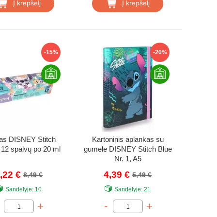
Į krepšelį
Į krepšelį
-15%
-20%
as DISNEY Stitch
Kartoninis aplankas su
 12 spalvų po 20 ml
gumele DISNEY Stitch Blue
Nr. 1, A5
,22 €
4,39 €
8,49 €
5,49 €
Sandėlyje:
10
Sandėlyje:
21
+
-
+