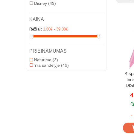
Disney
(49)
KAINA
Rėžiai:
1,00€ - 39,00€
PRIEINAMUMAS
Neturime
(3)
Yra sandėlyje
(49)
4 sp
tri
DIS
4
-