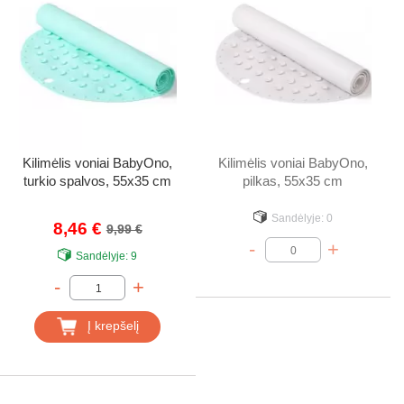
Kilimėlis voniai BabyOno,
Kilimėlis voniai BabyOno,
turkio spalvos, 55x35 cm
pilkas, 55x35 cm
Sandėlyje:
0
8,46 €
9,99 €
-
+
Sandėlyje:
9
-
+
Į krepšelį