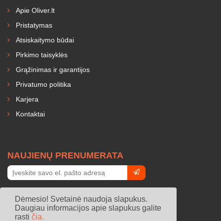
Apie Oliver.lt
Pristatymas
Atsiskaitymo būdai
Pirkimo taisyklės
Grąžinimas ir garantijos
Privatumo politika
Karjera
Kontaktai
NAUJIENŲ PRENUMERATA
Dėmesio! Svetainė naudoja slapukus.
Daugiau informacijos apie slapukus galite
rasti
čia.