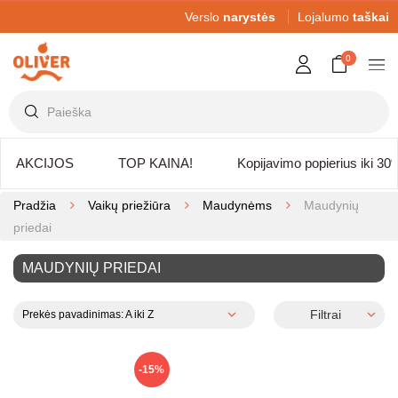
Verslo
narystės
Lojalumo
taškai
0
AKCIJOS
TOP KAINA!
Kopijavimo popierius iki 30
Pradžia
Vaikų priežiūra
Maudynėms
Maudynių
priedai
MAUDYNIŲ PRIEDAI
Filtrai
Prekės pavadinimas: A iki Z
-15%